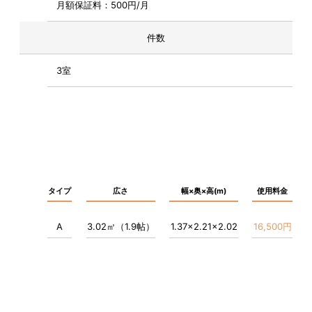
月額保証料：500円/月
件数
3室
タイプ
広さ
幅×奥×高(m)
使用料金
A
3.02㎡（1.9帖）
1.37×2.21×2.02
16,500円