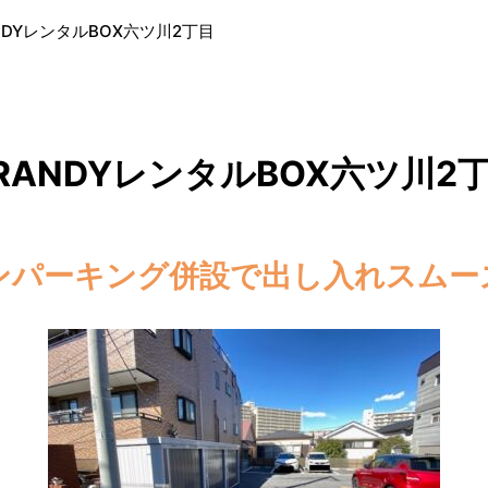
NDYレンタルBOX六ツ川2丁目
RANDYレンタルBOX六ツ川2
ンパーキング併設で出し入れスムー