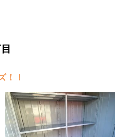
丁目
ズ！！